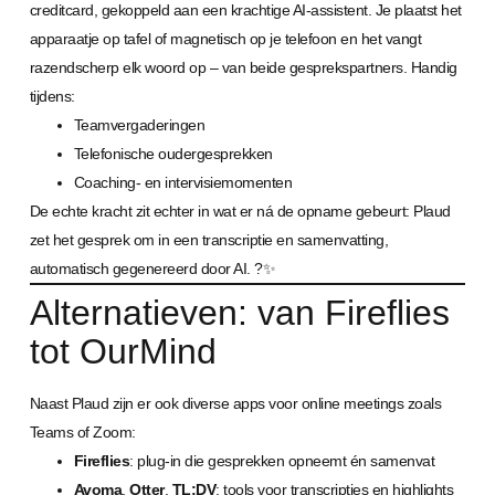
creditcard, gekoppeld aan een krachtige AI-assistent. Je plaatst het
apparaatje op tafel of magnetisch op je telefoon en het vangt
razendscherp elk woord op – van beide gesprekspartners. Handig
tijdens:
Teamvergaderingen
Telefonische oudergesprekken
Coaching- en intervisiemomenten
De echte kracht zit echter in wat er ná de opname gebeurt: Plaud
zet het gesprek om in een transcriptie en samenvatting,
automatisch gegenereerd door AI. ?️✨
Alternatieven: van Fireflies
tot OurMind
Naast Plaud zijn er ook diverse apps voor online meetings zoals
Teams of Zoom:
Fireflies
: plug-in die gesprekken opneemt én samenvat
Avoma
,
Otter
,
TL;DV
: tools voor transcripties en highlights