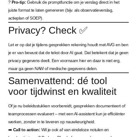
?
Pro-tip:
Gebruik de promptfunctie om je verslag direct in het
juiste format te laten genereren (bijv. als observatieverslag,
actieplan of SOEP).
Privacy? Check ✅
Let er op dat je tijdens gesprekken rekening houdt met AVG en ben
je er van bewust dat de tekst door AI gaat. Dat betekent dat je geen
privacy gegevens deelt. Een voornaam hier en daar is niet erg,
maar ga geen NAW of medische gegevens delen.
Samenvattend: dé tool
voor tijdwinst en kwaliteit
Of je nu beleidsstukken voorbereidt, gesprekken documenteert of
teamprocessen evalueert – met een AI-assistent kun je efficiënter
werken, zonder in te leveren op nauwkeurigheid.
➡️
Call to action:
Wil je ook af van eindeloze notulen en