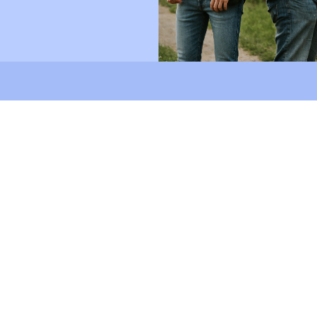
SNEL NAAR
WAT WE DOEN
Home
Key Notes
Blog
Workshops
Over ons
Advies
Contact
E-learning (in ontwikkeling)