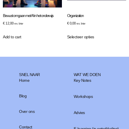
Bewust omgaan met AI in het onderwijs
Organization
€
12,00
€
0,00
ex. btw
ex. btw
Add to cart
Selecteer opties
SNEL NAAR
WAT WE DOEN
Home
Key Notes
Blog
Workshops
Over ons
Advies
Contact
E-learning (in ontwikkeling)