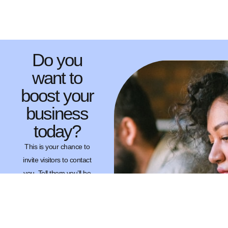
Do you
want to
boost your
business
today?
This is your chance to
invite visitors to contact
you. Tell them you’ll be
happy to answer all their
questions as soon as
possible.