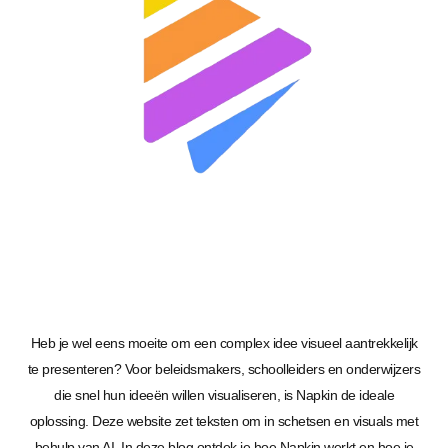
Heb je wel eens moeite om een complex idee visueel aantrekkelijk
te presenteren? Voor beleidsmakers, schoolleiders en onderwijzers
die snel hun ideeën willen visualiseren, is Napkin de ideale
oplossing. Deze website zet teksten om in schetsen en visuals met
behulp van AI. In deze blog ontdek je hoe Napkin werkt en hoe je