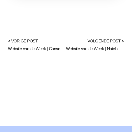
< VORIGE POST
VOLGENDE POST >
Website van de Week | Consensus | Snel wetenschappelijk onderzoek ontdekken
Website van de Week | NotebookLM | van droge tekst naar boeiende podcast