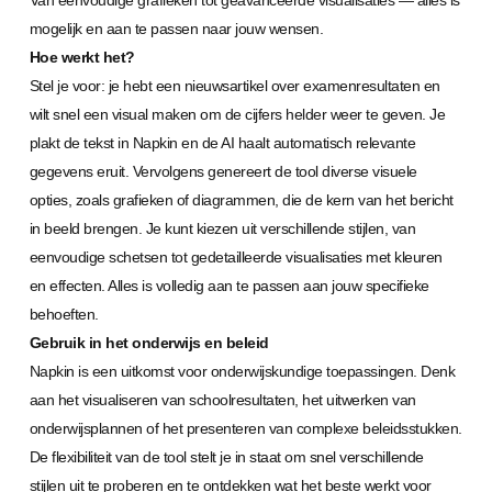
Van eenvoudige grafieken tot geavanceerde visualisaties — alles is
mogelijk en aan te passen naar jouw wensen.
Hoe werkt het?
Stel je voor: je hebt een nieuwsartikel over examenresultaten en
wilt snel een visual maken om de cijfers helder weer te geven. Je
plakt de tekst in Napkin en de AI haalt automatisch relevante
gegevens eruit. Vervolgens genereert de tool diverse visuele
opties, zoals grafieken of diagrammen, die de kern van het bericht
in beeld brengen. Je kunt kiezen uit verschillende stijlen, van
eenvoudige schetsen tot gedetailleerde visualisaties met kleuren
en effecten. Alles is volledig aan te passen aan jouw specifieke
behoeften.
Gebruik in het onderwijs en beleid
Napkin is een uitkomst voor onderwijskundige toepassingen. Denk
aan het visualiseren van schoolresultaten, het uitwerken van
onderwijsplannen of het presenteren van complexe beleidsstukken.
De flexibiliteit van de tool stelt je in staat om snel verschillende
stijlen uit te proberen en te ontdekken wat het beste werkt voor