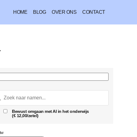
HOME
BLOG
OVER ONS
CONTACT
r
Bewust omgaan met AI in het onderwijs
(
€
12,00
/zetel)
tw