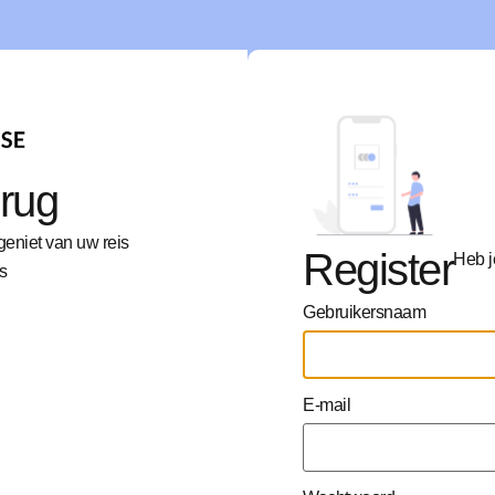
rug
n geniet van uw reis
Register
Heb j
s
Gebruikersnaam
E-mail